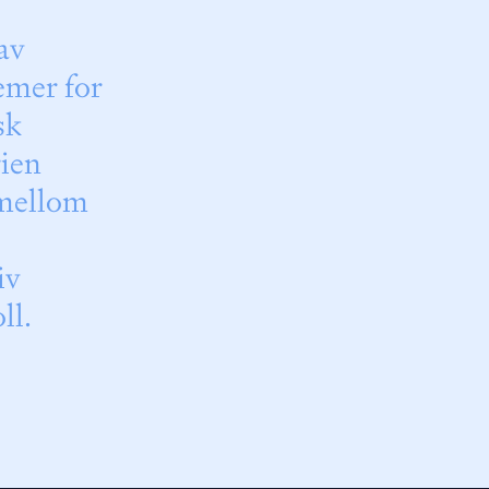
av
emer for
sk
rien
 mellom
iv
ll.