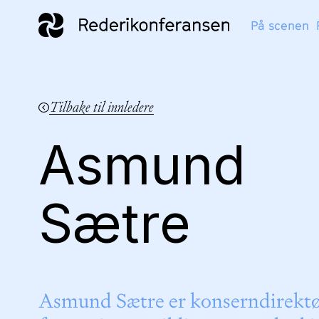
På scenen
Tilbake til innledere
Asmund
Sætre
Asmund Sætre er konserndirektø