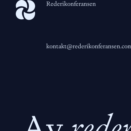
Rederikonferansen
kontakt@rederikonferansen.co
Av
rede