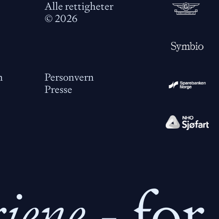
Alle rettigheter
©
2026
m
Personvern
Presse
riene
- for